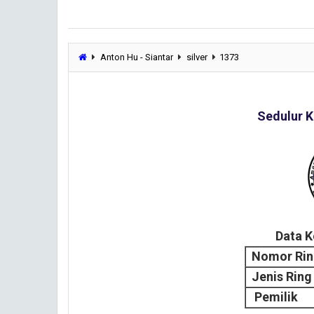
Anton Hu - Siantar
silver
1373
Sedulur K
Data 
Nomor Ri
Jenis Ring
Pemilik