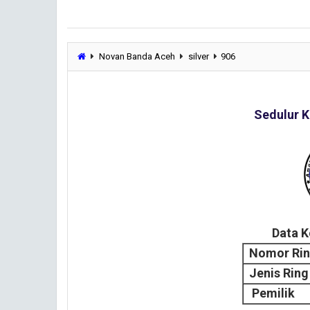
Novan Banda Aceh
silver
906
Sedulur K
Data 
Nomor Ri
Jenis Ring
Pemilik