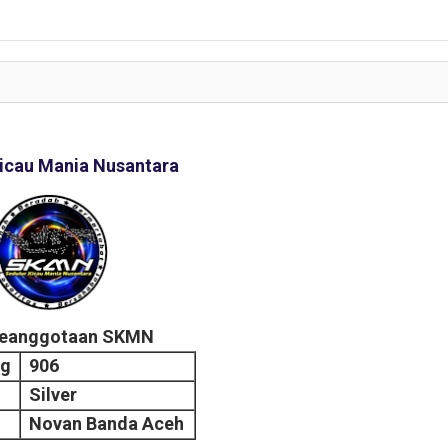
icau Mania Nusantara
Keanggotaan SKMN
ng
906
Silver
Novan Banda Aceh