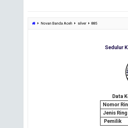
Novan Banda Aceh
silver
885
Sedulur K
Data 
Nomor Ri
Jenis Ring
Pemilik