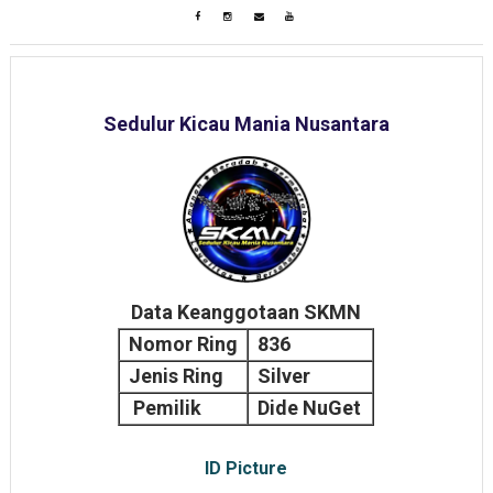
Sedulur Kicau Mania Nusantara
Data Keanggotaan SKMN
Nomor Ring
836
Jenis Ring
Silver
Pemilik
Dide NuGet
ID Picture