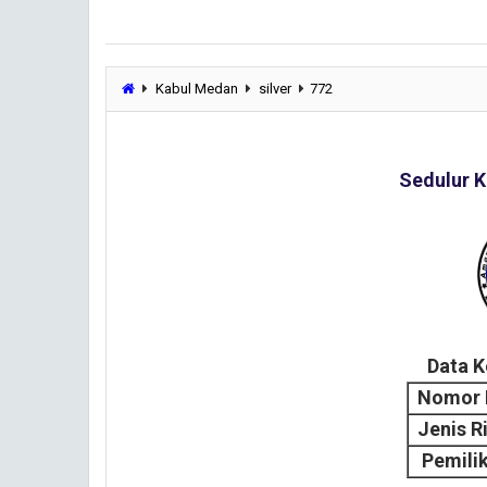
Kabul Medan
silver
772
Sedulur K
Data 
Nomor 
Jenis R
Pemili