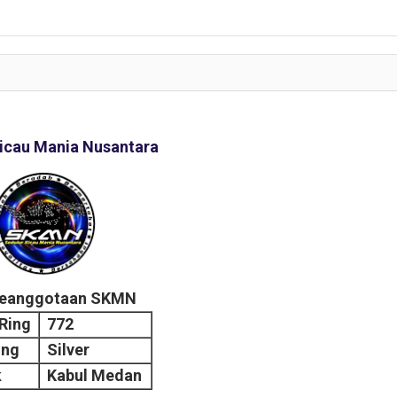
icau Mania Nusantara
Keanggotaan SKMN
Ring
772
ing
Silver
k
Kabul Medan